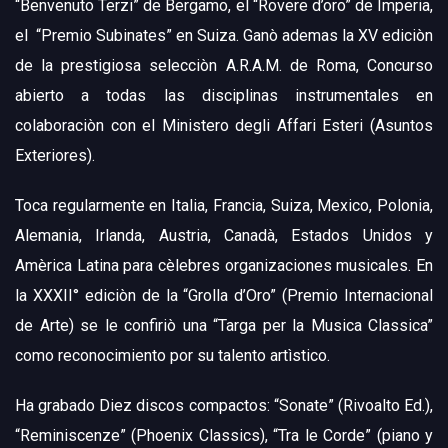
“Benvenuto Terzi” de Bergamo, el “Rovere d’oro” de Imperia,
el “Premio Subinates” en Suiza. Ganò ademas la XV ediciòn
de la prestigiosa selecciòn A.R.A.M. de Roma, Concurso
abierto a todas las disciplinas instrumentales en
colaboraciòn con el Ministero degli Affari Esteri (Asuntos
Exteriores).
Toca regularmente en Italia, Francia, Suiza, Mexico, Polonia,
Alemania, Irlanda, Austria, Canadà, Estados Unidos y
Amèrica Latina para cèlebres organizaciones musicales. En
la XXXII° ediciòn de la “Grolla d’Oro” (Premio Internacional
de Arte) se le confiriò una “Targa per la Musica Classica”
como reconocimiento por su talento artìstico.
Ha grabado Diez discos compactos: “Sonate” (Rivoalto Ed.),
“Reminiscenze” (Phoenix Classics), “Tra le Corde” (piano y